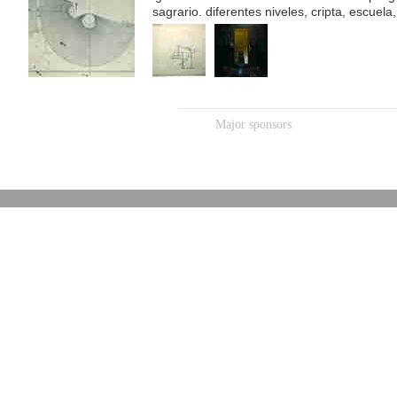
sagrario. diferentes niveles, cripta, escuela,
vaquero turcios y el escultor castor latas.
Major sponsors