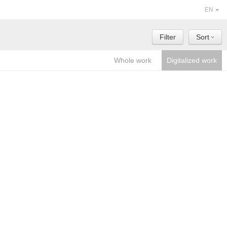
EN
Filter
Sort
Whole work
Digitalized work