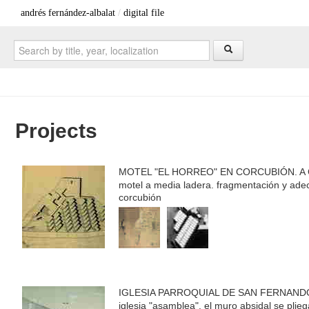
andrés fernández-albalat
/
digital file
Projects
MOTEL "EL HORREO" EN CORCUBIÓN. A
motel a media ladera. fragmentación y adecu
corcubión
IGLESIA PARROQUIAL DE SAN FERNAND
1983)
iglesia "asamblea". el muro absidal se plieg