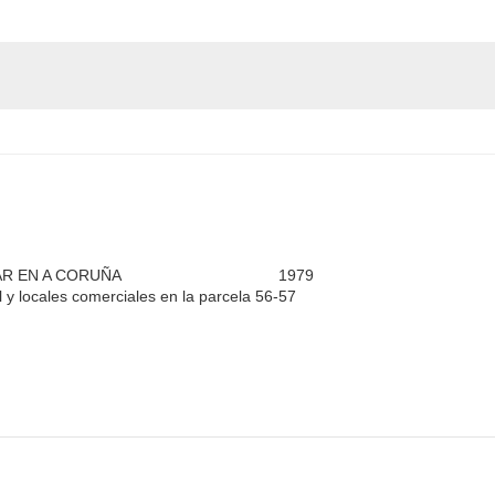
AR EN A CORUÑA
1979
l y locales comerciales en la parcela 56-57