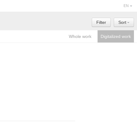
EN
Filter
Sort
Whole work
Digitalized work