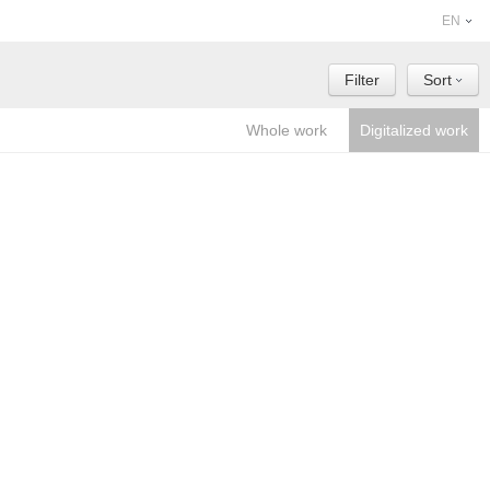
EN
Filter
Sort
Whole work
Digitalized work