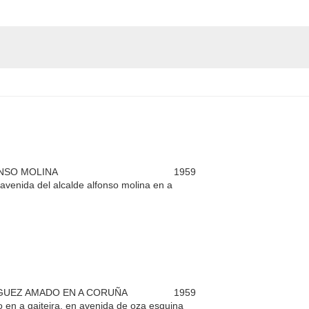
ONSO MOLINA
1959
 avenida del alcalde alfonso molina en a
ÍGUEZ AMADO EN A CORUÑA
1959
o en a gaiteira, en avenida de oza esquina