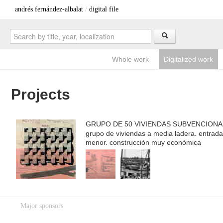
andrés fernández-albalat
/
digital file
Whole work
Digitalized work
Projects
GRUPO DE 50 VIVIENDAS SUBVENCIONA
CORUÑA
grupo de viviendas a media ladera. entrad
menor. construcción muy económica
Major sponsors